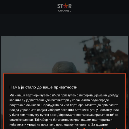
Нама је стало до ваше приватности
Ми и наши партнери чувамо и/или приступамо информацијама на уређају,
као што су јединствени идентификатори у колачићима ради обраде
података о личности. Сарађујемо са
738
партнера. Можете да прихватите
или да управљате својим избором тако што ћете кликнути у наставку, или
у било ком тренутку путем везе „Управљајте поставкама приватности“ на
свакој страници. Тај избор ће бити сигнализиран нашим партнерима и
неће имати утицај на податке о прегледању интернета. За додатне