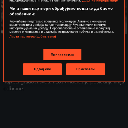
BITKA ZA LOS
информације посетите нашу Политику колачића.
Додатне информације
ANĐELES
Ми и наши партнери обрађујемо податке да бисмо
обезбедили:
PETAK
22:00
Коришћење података о прецизној геолокацији. Активно скенирање
карактеристика уређаја за идентификацију. Чување и/или приступ
информацијама на уређају. Персонализовано оглашавање и садржај,
мерење оглашавања и садржаја, истраживање публике и развој услуга.
Листа партнера (добављача)
SINOPSIS
Godinama postoje slučajevi susreta sa NLO, u
Приказ сврха
Buenos Ajresu, Seulu, Francuskoj, Nemačkoj i Kini.
Ali 2011. ono što su bili susreti prelazi u rat, kada
Одбиј све
Прихватам
Zemlju napadaju nepoznate sile. Napadnuti su
najveći gradovi sveta i Los Anđeles je poslednja linija
odbrane.